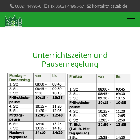
06021 44995-0
Fax 06021 44995-67
kontakt@bs2ab.de
Unterrichtszeiten und
Pausenregelung