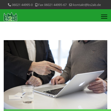
06021 44995-0
Fax 06021 44995-67
kontakt@bs2ab.de